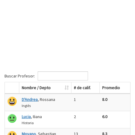
Buscar Profesor:
Nombre / Depto
# de calif.
Promedio
D'Andrea
, Rossana
1
8.0
Inglés
Lucia
, Iliana
2
6.0
Historia
Moyano
, Sebastian
13
8.3