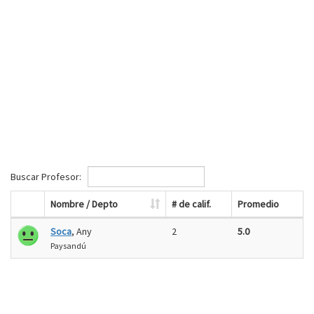
Buscar Profesor:
Nombre / Depto
# de calif.
Promedio
Soca
, Any
2
5.0
Paysandú