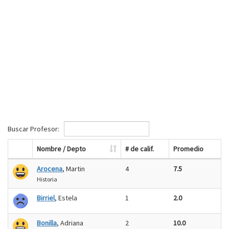
Buscar Profesor:
Nombre / Depto
# de calif.
Promedio
Arocena
, Martin
4
7.5
Historia
Birriel
, Estela
1
2.0
Bonilla
, Adriana
2
10.0