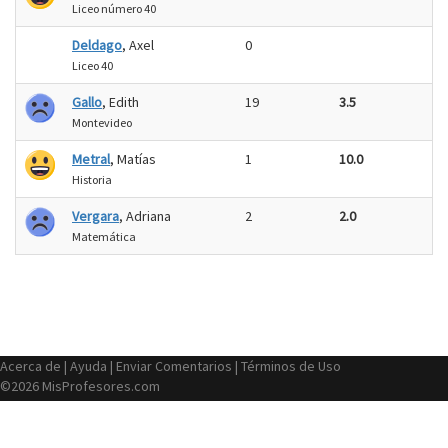
Liceo número 40
Deldago
, Axel
0
Liceo 40
Gallo
, Edith
19
3.5
Montevideo
Metral
, Matías
1
10.0
Historia
Vergara
, Adriana
2
2.0
Matemática
Acerca de
|
Ayuda
|
Enviar Comentarios
|
Términos de Uso
©2026 MisProfesores.com