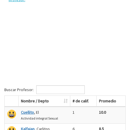
Buscar Profesor:
Nombre / Depto
# de calif.
Promedio
Cuellito
, El
1
10.0
Actividad integral Sexual
Kalfaian
, Carlitos
6
8.5